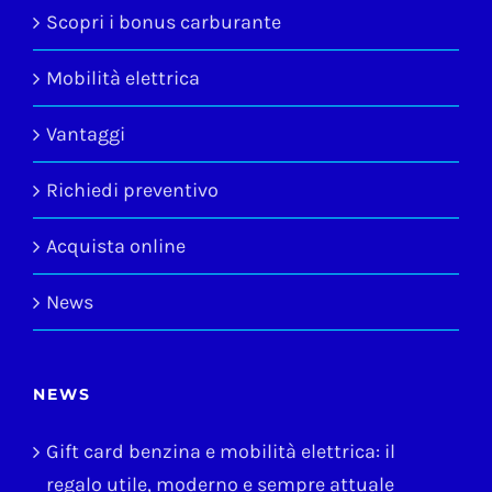
Scopri i bonus carburante
Mobilità elettrica
Vantaggi
Richiedi preventivo
Acquista online
News
NEWS
Gift card benzina e mobilità elettrica: il
regalo utile, moderno e sempre attuale