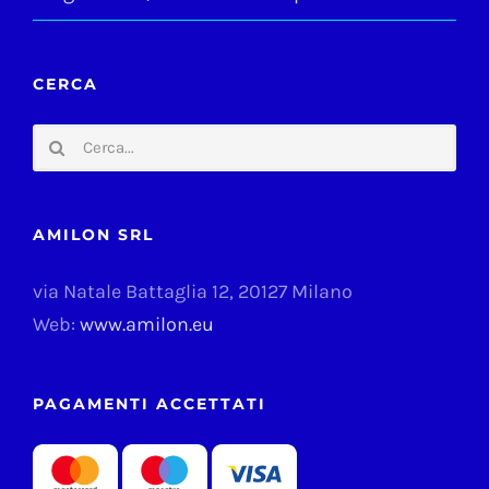
CERCA
Cerca
per:
AMILON SRL
via Natale Battaglia 12, 20127 Milano
Web:
www.amilon.eu
PAGAMENTI ACCETTATI