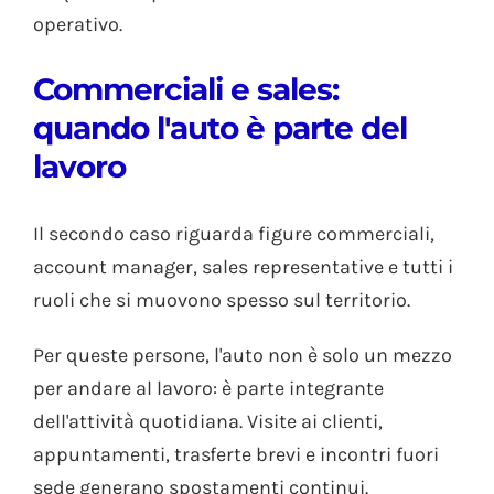
operativo.
Commerciali e sales:
quando l'auto è parte del
lavoro
Il secondo caso riguarda figure commerciali,
account manager, sales representative e tutti i
ruoli che si muovono spesso sul territorio.
Per queste persone, l'auto non è solo un mezzo
per andare al lavoro: è parte integrante
dell'attività quotidiana. Visite ai clienti,
appuntamenti, trasferte brevi e incontri fuori
sede generano spostamenti continui.