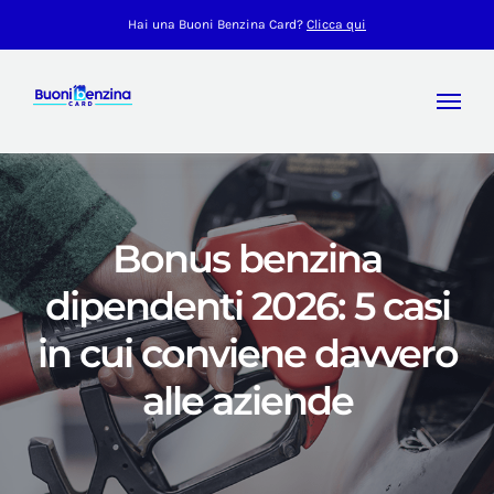
Salta
Hai una Buoni Benzina Card?
Clicca qui
al
contenuto
Bonus benzina
dipendenti 2026: 5 casi
in cui conviene davvero
alle aziende