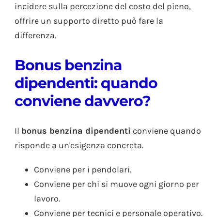
incidere sulla percezione del costo del pieno,
offrire un supporto diretto può fare la
differenza.
Bonus benzina
dipendenti: quando
conviene davvero?
Il
bonus benzina dipendenti
conviene quando
risponde a un'esigenza concreta.
Conviene per i pendolari.
Conviene per chi si muove ogni giorno per
lavoro.
Conviene per tecnici e personale operativo.