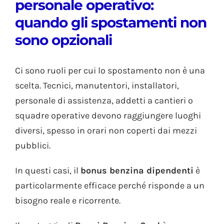
personale operativo:
quando gli spostamenti non
sono opzionali
Ci sono ruoli per cui lo spostamento non è una
scelta. Tecnici, manutentori, installatori,
personale di assistenza, addetti a cantieri o
squadre operative devono raggiungere luoghi
diversi, spesso in orari non coperti dai mezzi
pubblici.
In questi casi, il
bonus benzina dipendenti
è
particolarmente efficace perché risponde a un
bisogno reale e ricorrente.