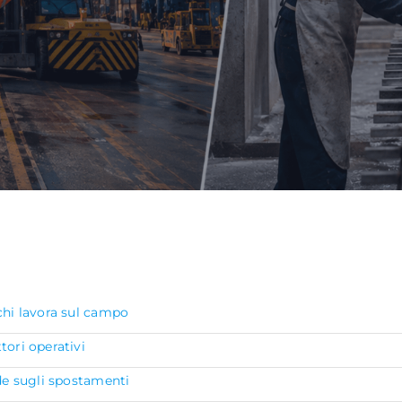
chi lavora sul campo
tori operativi
ide sugli spostamenti