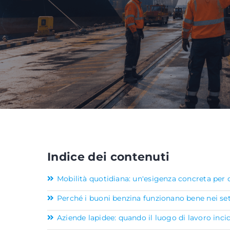
Indice dei contenuti
Mobilità quotidiana: un'esigenza concreta per 
Perché i buoni benzina funzionano bene nei set
Aziende lapidee: quando il luogo di lavoro inc