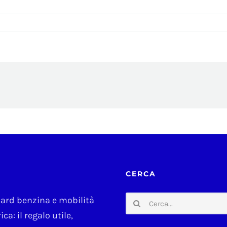
CERCA
Cerca
card benzina e mobilità
per:
ica: il regalo utile,