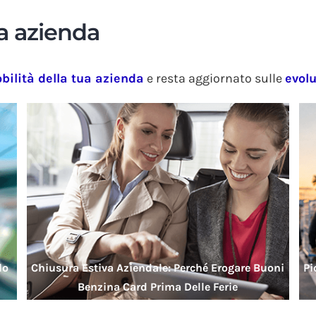
ua azienda
bilità della tua azienda
e resta aggiornato sulle
evolu
lo
Chiusura Estiva Aziendale: Perché Erogare Buoni
Pi
Benzina Card Prima Delle Ferie