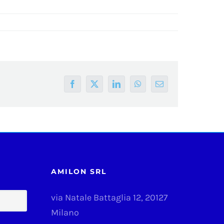
Facebook
X
LinkedIn
WhatsApp
Email
AMILON SRL
via Natale Battaglia 12, 20127
Milano