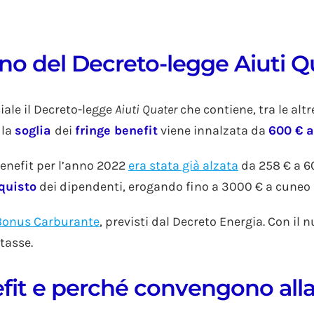
terno del Decreto-legge Aiuti 
iale il Decreto-legge
Aiuti Quater
che contiene, tra le alt
 la
soglia
dei
fringe benefit
viene innalzata da
600 € a
 benefit per l’anno 2022
era stata già alzata
da 258 € a 6
quisto
dei dipendenti, erogando fino a 3000 € a cuneo f
Bonus Carburante
, previsti dal Decreto Energia. Con il 
ntasse.
efit e perché convengono all