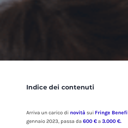
Indice dei contenuti
Arriva un carico di
novità
sui
Fringe Benefi
gennaio 2023, passa da
600
€
a
3.000
€.