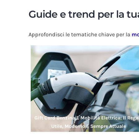
Guide e trend per la t
Approfondisci le tematiche chiave per la
mo
Gift Card Benzina E Mobilità Elettrica: Il Rega
Utile, Moderno E Sempre Attuale